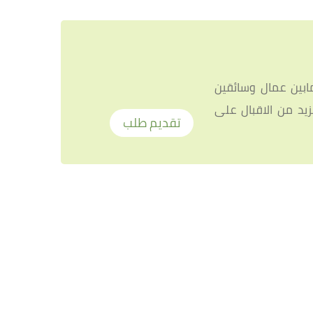
ظفين الموجودين ضمن طاقمها اللذي يزيد عددهم عن 150 موظف مابين عمال وسائقين
يد من الاقبال على
تقديم طلب