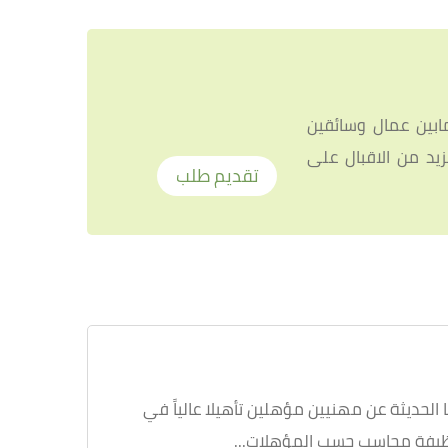
ظفين الموجودين ضمن طاقمها اللذي يزيد عددهم عن 150 موظف مابين عمال وسائقين
يد من الاقبال على
تقديم طلب
لحديثة عن مهنيين مؤهلين تأهيلا عالياً في
ظيفة محاسب حسب المؤهلات...